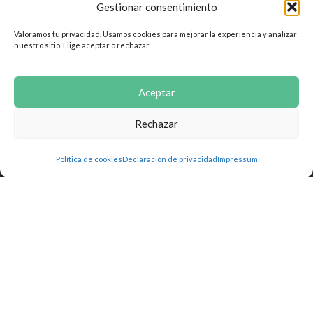
Gestionar consentimiento
Valoramos tu privacidad. Usamos cookies para mejorar la experiencia y analizar
nuestro sitio. Elige aceptar o rechazar.
Aceptar
Rechazar
Política de cookies
Declaración de privacidad
Impressum
© Copyright 2026 · Educacion-Primaria.es · Todos los derechos reservados
Contenidos por
Almudena Palacios
|
Sala de Prensa
|
Aviso Legal y Protección de