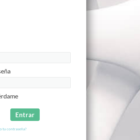
seña
érdame
o tu contraseña?