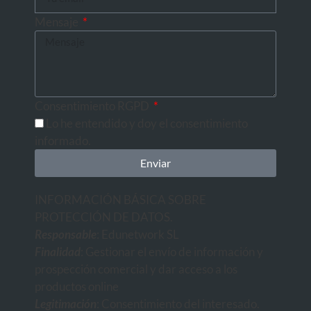
Mensaje
Consentimiento RGPD
Lo he entendido y doy el consentimiento
informado.
Enviar
INFORMACIÓN BÁSICA SOBRE
PROTECCIÓN DE DATOS
.
Responsable
: Edunetwork SL
Finalidad
: Gestionar el envío de información y
prospección comercial y dar acceso a los
productos online
Legitimación
: Consentimiento del interesado.