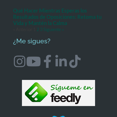
Qué Hacer Mientras Esperas los
Resultados de Oposiciones: Retoma tu
Vida y Mantén la Calma
« Anterior
1
2
3
Siguiente »
¿Me sigues?