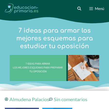
Menú
7 ideas para armar los
mejores esquemas para
estudiar tu oposición
Almudena Palacios
Sin comentarios