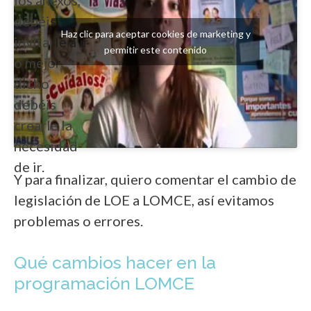
debéis
Haz clic para aceptar cookies de marketing y
invitarle a ir
permitir este contenido
o mejor
dicho
debéis
crearle la
necesidad
de ir.
Y para finalizar, quiero comentar el cambio de
legislación de LOE a LOMCE, así evitamos
problemas o errores.
Qué cambios hacer en la
programación LOMCE