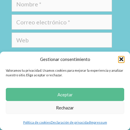
Guarda mi nombre, correo electrónico
Gestionar consentimiento
y web en este navegador para la
Valoramos tu privacidad. Usamos cookies para mejorar la experiencia y analizar
próxima vez que comente.
nuestro sitio. Elige aceptar o rechazar.
Aceptar
Rechazar
Política de cookies
Declaración de privacidad
Impressum