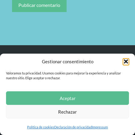
Gestionar consentimiento
Valoramos tu privacidad. Usamos cookies para mejorar la experiencia y analizar
¿Tienes alguna sugerencia?
nuestro sitio. Elige aceptar o rechazar.
Nombre
Aceptar
Email
Rechazar
Política de cookies
Declaración de privacidad
Impressum
Mensaje