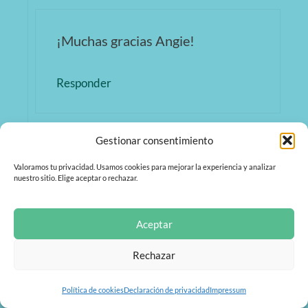
¡Muchas gracias Angie!
Responder
Gestionar consentimiento
Silvia
Valoramos tu privacidad. Usamos cookies para mejorar la experiencia y analizar
nuestro sitio. Elige aceptar o rechazar.
19/12/2018 a las 15:22
Aceptar
Merci beaucoup por esta magnífica
Rechazar
entrada.
Política de cookies
Declaración de privacidad
Impressum