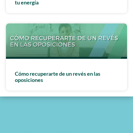
tu energía
Cómo recuperarte de un revés en las
oposiciones
8 comentarios en «¡No olvides
el toque “TIC”!»