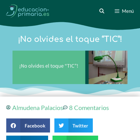
Menú
¡No olvides el toque “TIC”!
Almudena Palacios
8 Comentarios
Facebook
Twitter