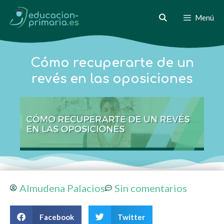
Menú
Cómo recuperarte de un
revés en las oposiciones
Almudena Palacios
Sin comentarios
Facebook
Twitter