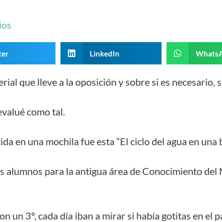
ios
ter
LinkedIn
Whats
al que lleve a la oposición y sobre si es necesario,
evalué como tal.
da en una mochila fue esta “El ciclo del agua en una b
s alumnos para la antigua área de Conocimiento del 
n un 3º, cada día iban a mirar si había gotitas en el 