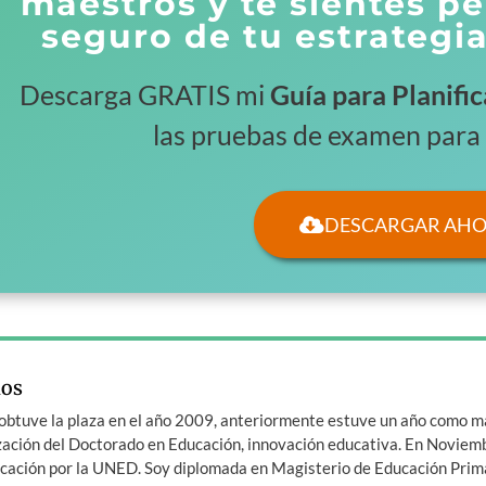
maestros y te sientes pe
seguro de tu estrategi
Descarga GRATIS mi
Guía para Planific
las pruebas de examen para
DESCARGAR AH
ios
btuve la plaza en el año 2009, anteriormente estuve un año como m
lización del Doctorado en Educación, innovación educativa. En Novie
ucación por la UNED. Soy diplomada en Magisterio de Educación Prima