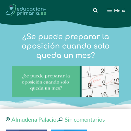
Menú
¿Se puede preparar la
oposición cuando solo
queda un mes?
Almudena Palacios
Sin comentarios