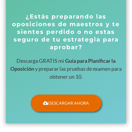
¿Estás preparando las
oposiciones de maestros y te
sientes perdido o no estas
seguro de tu estrategia para
aprobar?
Descarga GRATIS mi
Guía para Planificar la
Oposición
y preparar las pruebas de examen para
obtener un 10.
DESCARGAR AHORA