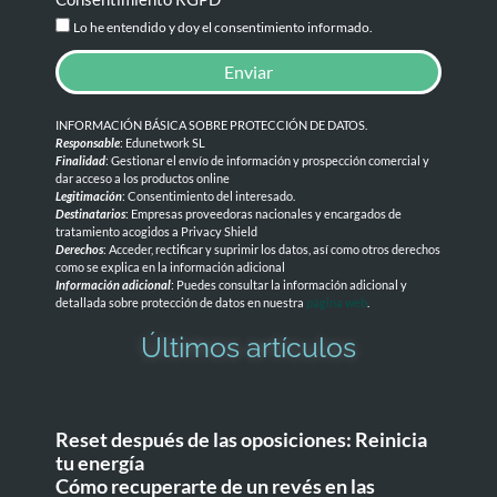
Lo he entendido y doy el consentimiento informado.
Enviar
INFORMACIÓN BÁSICA SOBRE PROTECCIÓN DE DATOS
.
Responsable
: Edunetwork SL
Finalidad
: Gestionar el envío de información y prospección comercial y
dar acceso a los productos online
Legitimación
: Consentimiento del interesado.
Destinatarios
: Empresas proveedoras nacionales y encargados de
tratamiento acogidos a Privacy Shield
Derechos
: Acceder, rectificar y suprimir los datos, así como otros derechos
como se explica en la información adicional
Información adicional
: Puedes consultar la información adicional y
detallada sobre protección de datos en nuestra
página web
.
Últimos artículos
Reset después de las oposiciones: Reinicia
tu energía
Cómo recuperarte de un revés en las