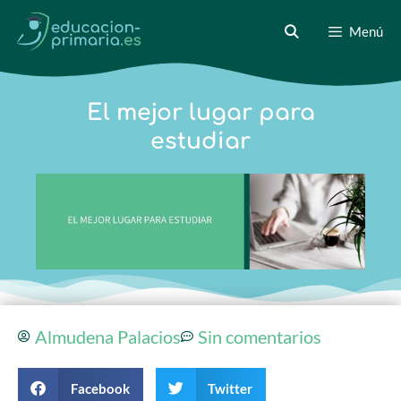
Menú
El mejor lugar para
estudiar
Almudena Palacios
Sin comentarios
Facebook
Twitter