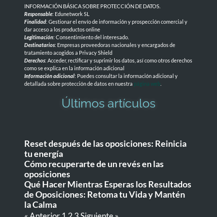
INFORMACIÓN BÁSICA SOBRE PROTECCIÓN DE DATOS
.
Responsable
: Edunetwork SL
Finalidad
: Gestionar el envío de información y prospección comercial y
dar acceso a los productos online
Legitimación
: Consentimiento del interesado.
Destinatarios
: Empresas proveedoras nacionales y encargados de
tratamiento acogidos a Privacy Shield
Derechos
: Acceder, rectificar y suprimir los datos, así como otros derechos
como se explica en la información adicional
Información adicional
: Puedes consultar la información adicional y
detallada sobre protección de datos en nuestra
página web
.
Últimos artículos
Reset después de las oposiciones: Reinicia
tu energía
Cómo recuperarte de un revés en las
oposiciones
Qué Hacer Mientras Esperas los Resultados
de Oposiciones: Retoma tu Vida y Mantén
la Calma
« Anterior
1
2
3
Siguiente »