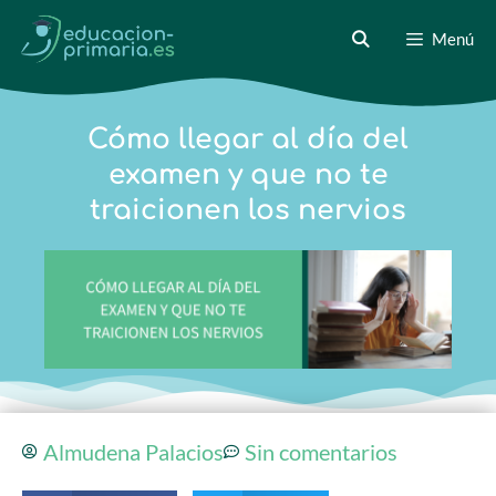
Menú
Cómo llegar al día del
examen y que no te
traicionen los nervios
Almudena Palacios
Sin comentarios